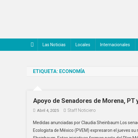
Saltar
al
contenido
Noticiero Canal 42
Las Noticias
Locales
Internacionales
ETIQUETA:
ECONOMÍA
Apoyo de Senadores de Morena, PT y
Staff Noticiero
Abril 4, 2025
Medidas anunciadas por Claudia Sheinbaum Los senador
Ecologista de México (PVEM) expresaron el jueves su 