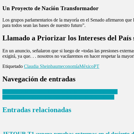
Un Proyecto de Nación Transformador
Los grupos parlamentarios de la mayoría en el Senado afirmaron que la
para todos sean las bases de nuestro futuro”.
Llamado a Priorizar los Intereses del País
En un anuncio, señalaron que si luego de «todas las presiones externas,
exigirá, ya que. . . nosotros no vacilaremos en hacer respetar la mayorí
Etiquetado
Claudia Sheinbaum
economía
México
PT
Navegación de entradas
«El Rey de la Birria»: El lugar donde la birria es rica y barata
Fechas para Obtener Despensa gratis en CDMX y Edomex
Entradas relacionadas
JETOUR T1 supera pruebas extremas en el desierto 