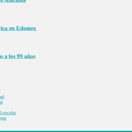
órica en Edomex
o a los 99 años
dad
al
d escolar
 pop