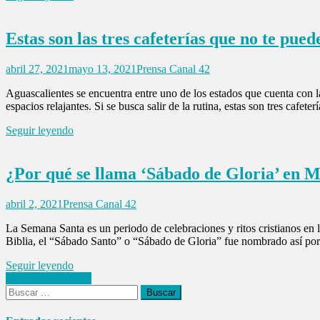
Estas son las tres cafeterías que no te pue
abril 27, 2021
mayo 13, 2021
Prensa Canal 42
Aguascalientes se encuentra entre uno de los estados que cuenta con la
espacios relajantes. Si se busca salir de la rutina, estas son tres cafe
Seguir leyendo
¿Por qué se llama ‘Sábado de Gloria’ en 
abril 2, 2021
Prensa Canal 42
La Semana Santa es un periodo de celebraciones y ritos cristianos en
Biblia, el “Sábado Santo” o “Sábado de Gloria” fue nombrado así po
Seguir leyendo
Navegación
Entradas anteriores
Buscar:
de
entradas