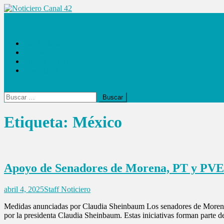
Saltar
al
Noticiero Canal 42
contenido
Las Noticias
Locales
Internacionales
Espectáculos
Buscar:
Etiqueta:
México
Apoyo de Senadores de Morena, PT y PVE
abril 4, 2025
Staff Noticiero
Medidas anunciadas por Claudia Sheinbaum Los senadores de Morena, 
por la presidenta Claudia Sheinbaum. Estas iniciativas forman parte 