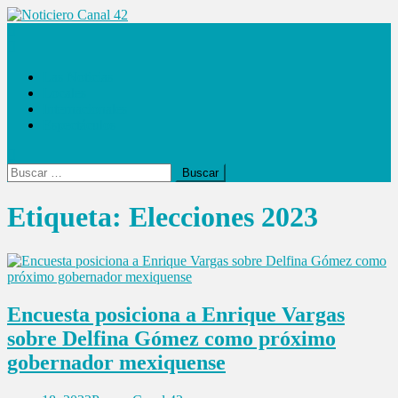
Saltar
al
Noticiero Canal 42
contenido
Las Noticias
Locales
Internacionales
Espectáculos
Buscar:
Etiqueta:
Elecciones 2023
Encuesta posiciona a Enrique Vargas
sobre Delfina Gómez como próximo
gobernador mexiquense