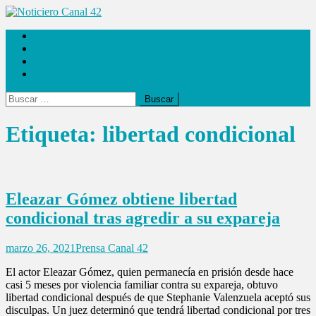
Saltar
al
Noticiero Canal 42
Las Noticias
contenido
Locales
Internacionales
Espectáculos
Buscar:
Etiqueta:
libertad condicional
Eleazar Gómez obtiene libertad
condicional tras agredir a su expareja
marzo 26, 2021
Prensa Canal 42
El actor Eleazar Gómez, quien permanecía en prisión desde hace
casi 5 meses por violencia familiar contra su expareja, obtuvo
libertad condicional después de que Stephanie Valenzuela aceptó sus
disculpas. Un juez determinó que tendrá libertad condicional por tres