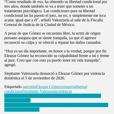
“Como resultado de eso, ha obtenido su libertad condicional por
tres años, donde también se va a tener que someter a un
tratamiento psicológico. Las condiciones para su libertad
condicional las ha puesto el juez, no yo, y simplemente me toca
acatar, igual que a él”, señaló Valenzuela al salir de la Fiscalía
General de Justicia de la Ciudad de México.
A pesar de que Gómez se encuentra libre, la actriz de origen
peruano asegura que se siente tranquila, ya que el agresor
reconoció su culpa y se ofreció a reparar los daños causados.
“Hoy es un día importante, en honor a la verdad, porque por fin
Eleazar Gómez ha reconocido su culpabilidad frente a mí y frente
al juez. Creo que con esto ya puedo tener mi vida tranquila”,
agregó.
Stephanie Valenzuela denunció a Eleazar Gómez por violencia
doméstica el 5 de noviembre de 2020.
Etiquetado
agresión
Eleazar Gómez
empareja
libertad
condicional
Stephanie Valenzuela
violencia
Navegación
Vacunación contra COVID-19 arrancará en Huixquilucan la
próxima semana
de
‘Están actuando parcialmente’: Sheinbaum sobre el caso del INE
entradas
y Salgado Macedonio