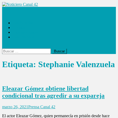
Saltar
al
Noticiero Canal 42
contenido
Las Noticias
Locales
Internacionales
Espectáculos
Buscar:
Etiqueta:
Stephanie Valenzuela
Eleazar Gómez obtiene libertad
condicional tras agredir a su expareja
marzo 26, 2021
Prensa Canal 42
El actor Eleazar Gómez, quien permanecía en prisión desde hace