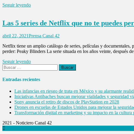
Seguir leyendo
Las 5 series de Netflix que no te puedes pe
abril 22, 2021
Prensa Canal 42
Netflix tiene un amplio catálogo de series, películas y documentales, p
perder: Peaky Blinders La serie situada en los años veinte, después d
Seguir leyendo
Buscar:
Entradas recientes
Las infancias en riesgo de trata en México y su alarmante reali
Iniciativas Antibaches buscan mejorar vialidades y seguridad vi
Sony anuncia el retiro de discos de PlayStation en 2028
Drones en escuelas de Estados Unidos para mejorar la segurida
Transformación digital en marketing y su impacto en la cultura
2021 - Noticiero Canal 42