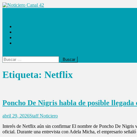
Saltar
al
Noticiero Canal 42
contenido
Las Noticias
Locales
Internacionales
Espectáculos
Buscar:
Etiqueta:
Netflix
Poncho De Nigris habla de posible llegada
abril 29, 2026
Staff Noticiero
Interés de Netflix aún sin confirmar El nombre de Poncho De Nigris vo
oficial. Durante una entrevista con Adela Micha, el empresario señaló