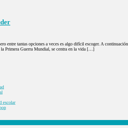
rder
ero entre tantas opciones a veces es algo difícil escoger. A continuación
e la Primera Guerra Mundial, se centra en la vida […]
dad
al
d escolar
 pop