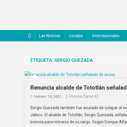
Saltar
al
contenido
Noticiero Canal 42
Las Noticias
Locales
Internacionales
ETIQUETA:
SERGIO QUEZADA
Renuncia alcalde de Tototlán señala
Prensa Canal 42
Febrero 19, 2021
Sergio Quezada también fue acusado de solapar al viol
Jalisco. El alcalde de Tototlán, Sergio Quezada, señal
licencia para retirarse de su cargo. Según Enrique Al