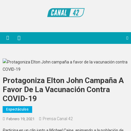
Saltar
al
contenido
Noticiero Canal 42
Protagoniza Elton John Campaña A
Favor De La Vacunación Contra
COVID-19
Espectáculos
Prensa Canal 42
Febrero 19, 2021
Participa en un clip junto a Michael Caine, animando a la población de