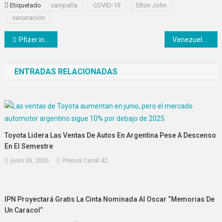
Etiquetado
campaña
COVID-19
Elton John
vacunación
Navegación
Pfizer inicia pruebas de vacuna anticovid en mujeres embarazadas
Venezuela ofrece suministrar gas natural a México
de
ENTRADAS RELACIONADAS
entradas
Toyota Lidera Las Ventas De Autos En Argentina Pese A Descenso
En El Semestre
junio 30, 2026
Prensa Canal 42
IPN Proyectará Gratis La Cinta Nominada Al Oscar “Memorias De
Un Caracol”