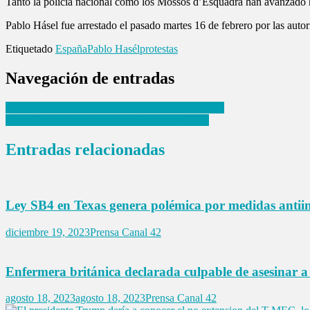
Tanto la policía nacional como los Mossos d’Esquadra han avanzado hac
Pablo Hásel fue arrestado el pasado martes 16 de febrero por las auto
Etiquetado
España
Pablo Hasél
protestas
Navegación de entradas
Venezuela ofrece suministrar gas natural a México
Vive Huixquilucan transformación desde 2016
Entradas relacionadas
Ley SB4 en Texas genera polémica por medidas antii
diciembre 19, 2023
Prensa Canal 42
Enfermera británica declarada culpable de asesinar a 
agosto 18, 2023
agosto 18, 2023
Prensa Canal 42