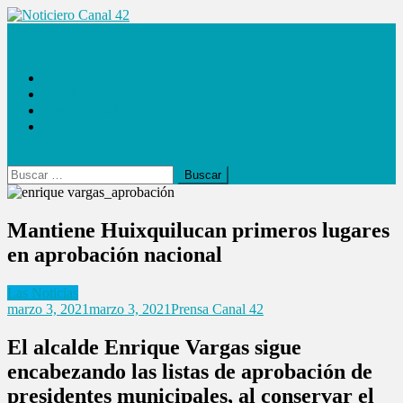
Saltar
al
Noticiero Canal 42
contenido
Las Noticias
Locales
Internacionales
Espectáculos
Buscar:
Mantiene Huixquilucan primeros lugares
en aprobación nacional
Las Noticias
marzo 3, 2021
marzo 3, 2021
Prensa Canal 42
El alcalde Enrique Vargas sigue
encabezando las listas de aprobación de
presidentes municipales, al conservar el