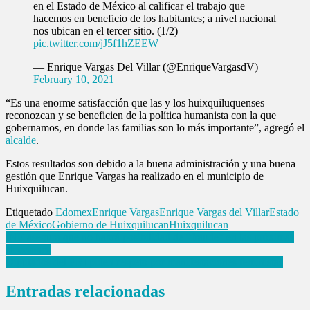
en el Estado de México al calificar el trabajo que
hacemos en beneficio de los habitantes; a nivel nacional
nos ubican en el tercer sitio. (1/2)
pic.twitter.com/jJ5f1hZEEW
— Enrique Vargas Del Villar (@EnriqueVargasdV)
February 10, 2021
“Es una enorme satisfacción que las y los huixquiluquenses
reconozcan y se beneficien de la política humanista con la que
gobernamos, en donde las familias son lo más importante”, agregó el
alcalde
.
Estos resultados son debido a la buena administración y una buena
gestión que Enrique Vargas ha realizado en el municipio de
Huixquilucan.
Etiquetado
Edomex
Enrique Vargas
Enrique Vargas del Villar
Estado
de México
Gobierno de Huixquilucan
Huixquilucan
Navegación
INE asegura que no habrá posibilidad de “fraude” en las próximas
elecciones
de
Diputados del PRI piden respeto por manifestaciones feministas
entradas
Entradas relacionadas