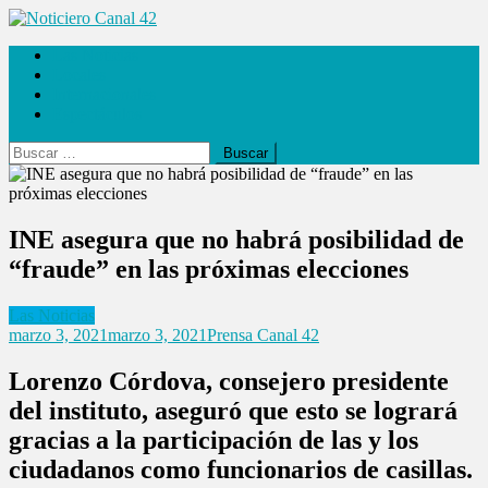
Saltar
al
Noticiero Canal 42
Las Noticias
contenido
Locales
Internacionales
Espectáculos
Buscar:
INE asegura que no habrá posibilidad de
“fraude” en las próximas elecciones
Las Noticias
marzo 3, 2021
marzo 3, 2021
Prensa Canal 42
Lorenzo Córdova, consejero presidente
del instituto, aseguró que esto se logrará
gracias a la participación de las y los
ciudadanos como funcionarios de casillas.