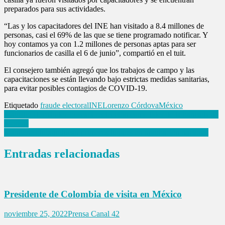
preparados para sus actividades.
“Las y los capacitadores del INE han visitado a 8.4 millones de
personas, casi el 69% de las que se tiene programado notificar. Y
hoy contamos ya con 1.2 millones de personas aptas para ser
funcionarios de casilla el 6 de junio”, compartió en el tuit.
El consejero también agregó que los trabajos de campo y las
capacitaciones se están llevando bajo estrictas medidas sanitarias,
para evitar posibles contagios de COVID-19.
Etiquetado
fraude electoral
INE
Lorenzo Córdova
México
Navegación
Maurilio Hernández buscará reelección como líder de la bancada de
Morena
de
Mantiene Huixquilucan primeros lugares en aprobación nacional
entradas
Entradas relacionadas
Presidente de Colombia de visita en México
noviembre 25, 2022
Prensa Canal 42