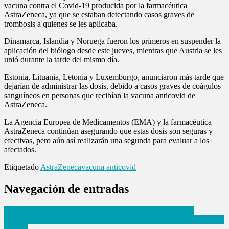
vacuna contra el Covid-19 producida por la farmacéutica
AstraZeneca, ya que se estaban detectando casos graves de
trombosis a quienes se les aplicaba.
Dinamarca, Islandia y Noruega fueron los primeros en suspender la
aplicación del biólogo desde este jueves, mientras que Austria se les
unió durante la tarde del mismo día.
Estonia, Lituania, Letonia y Luxemburgo, anunciaron más tarde que
dejarían de administrar las dosis, debido a casos graves de coágulos
sanguíneos en personas que recibían la vacuna anticovid de
AstraZeneca.
La Agencia Europea de Medicamentos (EMA) y la farmacéutica
AstraZeneca continúan asegurando que estas dosis son seguras y
efectivas, pero aún así realizarán una segunda para evaluar a los
afectados.
Etiquetado
AstraZeneca
vacuna anticovid
Navegación de entradas
Fallece Cepillín por complicaciones del cáncer que padecía
Acusan a Eugenio Derbez de machista por comentarios hacia su hija
Aislinn