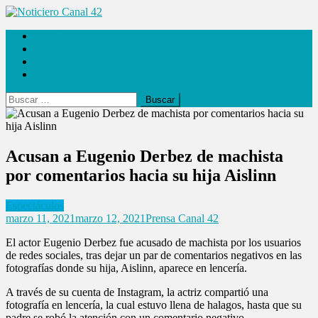
Saltar
al
Noticiero Canal 42
Las Noticias
contenido
Locales
Internacionales
Espectáculos
Buscar:
Acusan a Eugenio Derbez de machista
por comentarios hacia su hija Aislinn
Espectáculos
marzo 11, 2021
marzo 12, 2021
Prensa Canal 42
El actor Eugenio Derbez fue acusado de machista por los usuarios
de redes sociales, tras dejar un par de comentarios negativos en las
fotografías donde su hija, Aislinn, aparece en lencería.
A través de su cuenta de Instagram, la actriz compartió una
fotografía en lencería, la cual estuvo llena de halagos, hasta que su
padre se robó la atención con un comentario negativo.