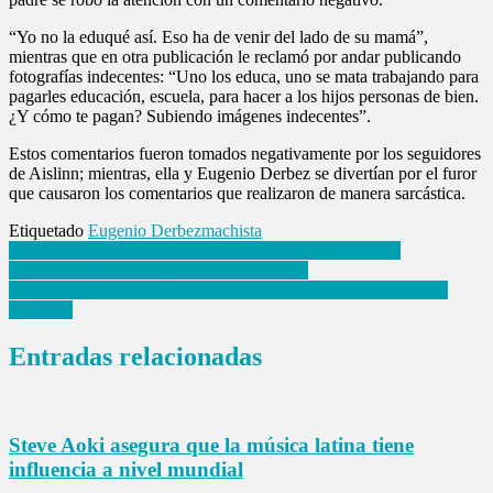
“Yo no la eduqué así. Eso ha de venir del lado de su mamá”,
mientras que en otra publicación le reclamó por andar publicando
fotografías indecentes: “Uno los educa, uno se mata trabajando para
pagarles educación, escuela, para hacer a los hijos personas de bien.
¿Y cómo te pagan? Subiendo imágenes indecentes”.
Estos comentarios fueron tomados negativamente por los seguidores
de Aislinn; mientras, ella y Eugenio Derbez se divertían por el furor
que causaron los comentarios que realizaron de manera sarcástica.
Etiquetado
Eugenio Derbez
machista
Navegación
9 países europeos suspenden uso de vacuna anticovid de
AstraZeneca por casos graves de trombosis
de
C5 del Edomex y DiDi se unen para brindar mayor seguridad a
entradas
pasajeros
Entradas relacionadas
Steve Aoki asegura que la música latina tiene
influencia a nivel mundial