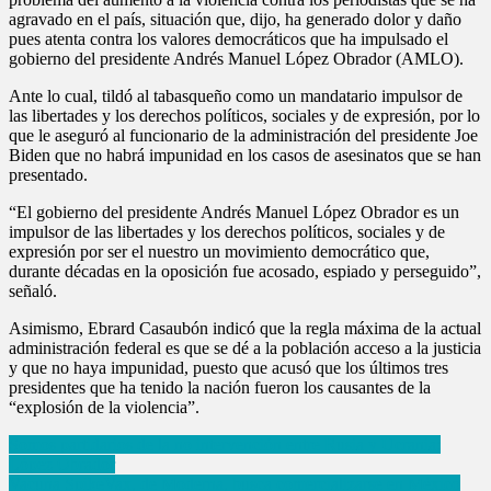
agravado en el país, situación que, dijo, ha generado dolor y daño
pues atenta contra los valores democráticos que ha impulsado el
gobierno del presidente Andrés Manuel López Obrador (AMLO).
Ante lo cual, tildó al tabasqueño como un mandatario impulsor de
las libertades y los derechos políticos, sociales y de expresión, por lo
que le aseguró al funcionario de la administración del presidente Joe
Biden que no habrá impunidad en los casos de asesinatos que se han
presentado.
“El gobierno del presidente Andrés Manuel López Obrador es un
impulsor de las libertades y los derechos políticos, sociales y de
expresión por ser el nuestro un movimiento democrático que,
durante décadas en la oposición fue acosado, espiado y perseguido”,
señaló.
Asimismo, Ebrard Casaubón indicó que la regla máxima de la actual
administración federal es que se dé a la población acceso a la justicia
y que no haya impunidad, puesto que acusó que los últimos tres
presidentes que ha tenido la nación fueron los causantes de la
“explosión de la violencia”.
Navegación
Somos partidarios de la no intervención entre Rusia y Ucrania:
López Obrador
de
Vacuna SpikeVax, de Moderna, busca comercializarse en México