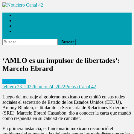
Saltar
al
Noticiero Canal 42
Las Noticias
contenido
Locales
Internacionales
Espectáculos
Buscar:
‘AMLO es un impulsor de libertades’:
Marcelo Ebrard
Las Noticias
febrero 23, 2022
febrero 24, 2022
Prensa Canal 42
Luego del mensaje al gobierno mexicano que emitió en sus redes
sociales el secretario de Estado de los Estados Unidos (EEUU),
Antony Blinken, el titular de la Secretaría de Relaciones Exteriores
(SRE), Marcelo Ebrard Casaubón, dio a conocer la carta que mandó
como respuesta en su calidad de canciller.
En primera instancia, el funcionario mexicano reconoció el
problema del aumento a la violencia contra los periodistas que se ha