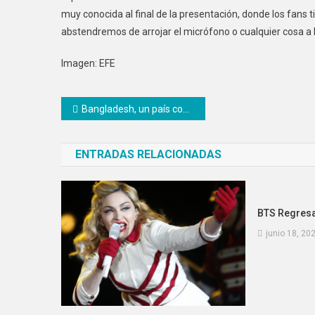
muy conocida al final de la presentación, donde los fans t
abstendremos de arrojar el micrófono o cualquier cosa a l
Imagen: EFE
Navegación
Bangladesh, un país completo aficionado de la selección argentina
de
ENTRADAS RELACIONADAS
entradas
BTS Regresa
junio 18, 20