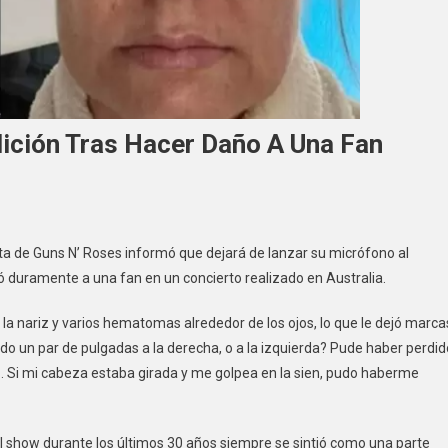
dición Tras Hacer Daño A Una Fan
sta de Guns N’ Roses informó que dejará de lanzar su micrófono al
rió duramente a una fan en un concierto realizado en Australia.
a nariz y varios hematomas alrededor de los ojos, lo que le dejó marca
ido un par de pulgadas a la derecha, o a la izquierda? Pude haber perdid
… Si mi cabeza estaba girada y me golpea en la sien, pudo haberme
 del show durante los últimos 30 años siempre se sintió como una parte