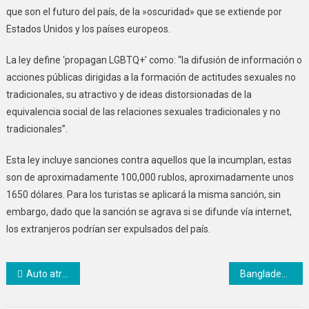
que son el futuro del país, de la »oscuridad» que se extiende por
Estados Unidos y los países europeos.
La ley define ‘propagan LGBTQ+’ como: “la difusión de información o
acciones públicas dirigidas a la formación de actitudes sexuales no
tradicionales, su atractivo y de ideas distorsionadas de la
equivalencia social de las relaciones sexuales tradicionales y no
tradicionales”.
Esta ley incluye sanciones contra aquellos que la incumplan, estas
son de aproximadamente 100,000 rublos, aproximadamente unos
1650 dólares. Para los turistas se aplicará la misma sanción, sin
embargo, dado que la sanción se agrava si se difunde vía internet,
los extranjeros podrían ser expulsados del país.
Navegación
Auto atropella a hombre dos veces
Bangladesh, un país completo aficionado de la selección argentina
de