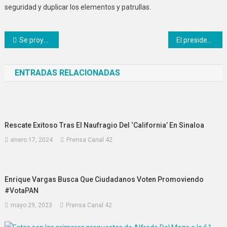
seguridad y duplicar los elementos y patrullas.
Navegación
Se proyecta una destacada derrama económica por las celebraciones del Día del Padre en la CDMX
El presidente López Obrador invita a la celebración de su quinto aniversario
de
ENTRADAS RELACIONADAS
entradas
Rescate Exitoso Tras El Naufragio Del ‘California’ En Sinaloa
enero 17, 2024
Prensa Canal 42
Enrique Vargas Busca Que Ciudadanos Voten Promoviendo
#VotaPAN
mayo 29, 2023
Prensa Canal 42