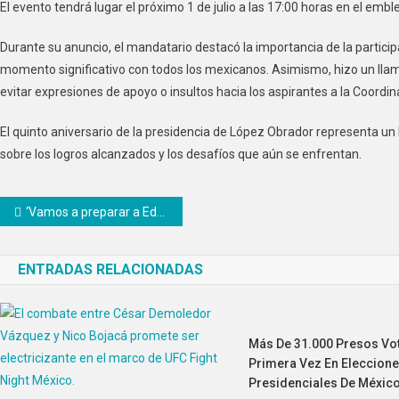
El evento tendrá lugar el próximo 1 de julio a las 17:00 horas en el emb
Durante su anuncio, el mandatario destacó la importancia de la partic
momento significativo con todos los mexicanos. Asimismo, hizo un llama
evitar expresiones de apoyo o insultos hacia los aspirantes a la Coordi
El quinto aniversario de la presidencia de López Obrador representa un 
sobre los logros alcanzados y los desafíos que aún se enfrentan.
Navegación
‘Vamos a preparar a Edomex por los próximos 20 años’: Enrique Vargas
de
ENTRADAS RELACIONADAS
entradas
Más De 31.000 Presos Vo
Primera Vez En Eleccion
Presidenciales De Méxic