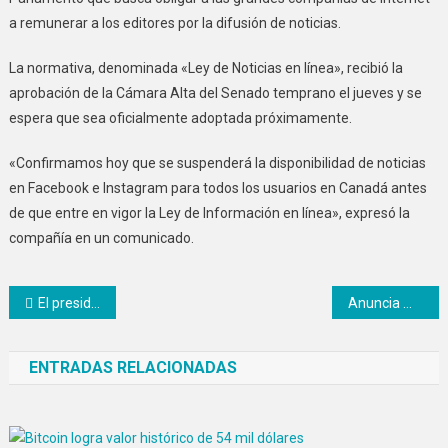
a remunerar a los editores por la difusión de noticias.
La normativa, denominada «Ley de Noticias en línea», recibió la
aprobación de la Cámara Alta del Senado temprano el jueves y se
espera que sea oficialmente adoptada próximamente.
«Confirmamos hoy que se suspenderá la disponibilidad de noticias
en Facebook e Instagram para todos los usuarios en Canadá antes
de que entre en vigor la Ley de Información en línea», expresó la
compañía en un comunicado.
Navegación
El presidente López Obrador invita a la celebración de su quinto aniversario
Anuncia Maurilio Hernández restructuración de gobierno para llegada de Delfina Gómez
de
ENTRADAS RELACIONADAS
entradas