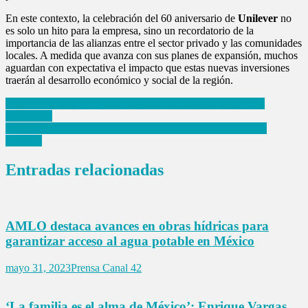
En este contexto, la celebración del 60 aniversario de
Unilever
no
es solo un hito para la empresa, sino un recordatorio de la
importancia de las alianzas entre el sector privado y las comunidades
locales. A medida que avanza con sus planes de expansión, muchos
aguardan con expectativa el impacto que estas nuevas inversiones
traerán al desarrollo económico y social de la región.
Navegación
Isaac Montoya y Bienestar entregan tarjetas para mujeres en
Naucalpan
de
Unilever celebra su 60 aniversario con inversión histórica en
entradas
Edomex
Entradas relacionadas
AMLO destaca avances en obras hídricas para
garantizar acceso al agua potable en México
mayo 31, 2023
Prensa Canal 42
‘La familia es el alma de México’: Enrique Vargas