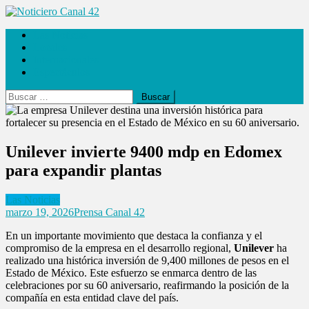
Saltar
al
Noticiero Canal 42
Las Noticias
contenido
Locales
Internacionales
Espectáculos
Buscar:
Unilever invierte 9400 mdp en Edomex
para expandir plantas
Las Noticias
marzo 19, 2026
Prensa Canal 42
En un importante movimiento que destaca la confianza y el
compromiso de la empresa en el desarrollo regional,
Unilever
ha
realizado una histórica inversión de 9,400 millones de pesos en el
Estado de México. Este esfuerzo se enmarca dentro de las
celebraciones por su 60 aniversario, reafirmando la posición de la
compañía en esta entidad clave del país.