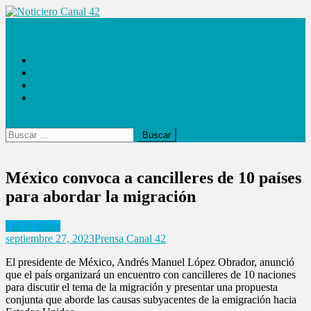
Saltar
al
Noticiero Canal 42
contenido
Las Noticias
Locales
Internacionales
Espectáculos
Buscar:
México convoca a cancilleres de 10 países
para abordar la migración
Las Noticias
septiembre 27, 2023
Prensa Canal 42
El presidente de México, Andrés Manuel López Obrador, anunció
que el país organizará un encuentro con cancilleres de 10 naciones
para discutir el tema de la migración y presentar una propuesta
conjunta que aborde las causas subyacentes de la emigración hacia