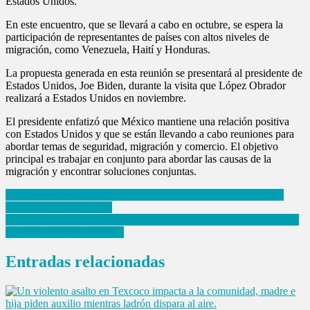
Estados Unidos.
En este encuentro, que se llevará a cabo en octubre, se espera la
participación de representantes de países con altos niveles de
migración, como Venezuela, Haití y Honduras.
La propuesta generada en esta reunión se presentará al presidente de
Estados Unidos, Joe Biden, durante la visita que López Obrador
realizará a Estados Unidos en noviembre.
El presidente enfatizó que México mantiene una relación positiva
con Estados Unidos y que se están llevando a cabo reuniones para
abordar temas de seguridad, migración y comercio. El objetivo
principal es trabajar en conjunto para abordar las causas de la
migración y encontrar soluciones conjuntas.
Navegación
Indígenas nahua de Guerrero bloquean carretera en demanda de
infraestructura educativa
de
Legislatura mexiquense aprueba medida para priorizar a mujeres en
entradas
política de desarrollo social
Entradas relacionadas