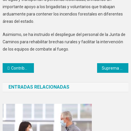
importante apoyo a los brigadistas y voluntarios que trabajan
arduamente para contener los incendios forestales en diferentes
áreas del estado.
Asimismo, se ha instruido el despliegue del personal de la Junta de
Caminos para rehabilitar brechas rurales y facilitar la intervención
de los equipos de combate al fuego.
Navegación
Contribuyentes podrán pagar impuestos en parcialidades tras Declaración Anual 2023
Suprema Corte de Justicia rechaza la inclusión de más de dos personas en el matrimonio
de
ENTRADAS RELACIONADAS
entradas