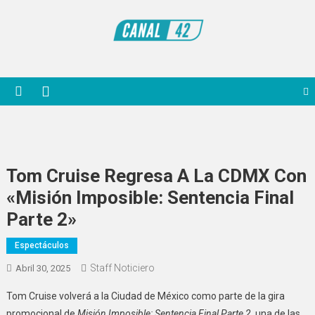
Saltar
al
contenido
Noticiero Canal 42
Tom Cruise Regresa A La CDMX Con
«Misión Imposible: Sentencia Final
Parte 2»
Espectáculos
Staff Noticiero
Abril 30, 2025
Tom Cruise volverá a la Ciudad de México como parte de la gira
promocional de
Misión Imposible: Sentencia Final Parte 2
, una de las