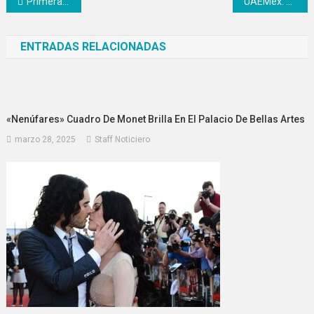
Navegación
Primera carrera de botargas en CDMX
UAEMex: estudiantes protestan contra proceso de elección de rectora
de
ENTRADAS RELACIONADAS
entradas
«Nenúfares» Cuadro De Monet Brilla En El Palacio De Bellas Artes
marzo 28, 2025
Staff Noticiero