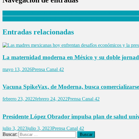
Navegación de entradas
Stradivarius redefine la moda con su nueva colección de prendas vol
Descubre los 5 Pueblos Mágicos del Estado de México en el Camino
Entradas relacionadas
La maternidad moderna en México y su doble jornad
mayo 13, 2026
Prensa Canal 42
Vacuna SpikeVax, de Moderna, busca comercializars
febrero 23, 2022
febrero 24, 2022
Prensa Canal 42
Presidente López Obrador impulsa plan de salud uni
julio 3, 2023
julio 3, 2023
Prensa Canal 42
Buscar: