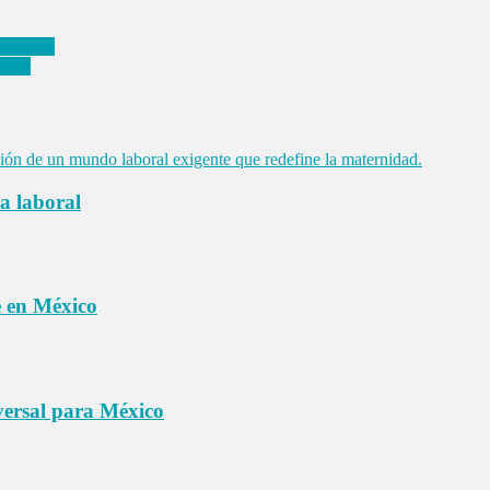
uminosas
 Real
a laboral
e en México
versal para México