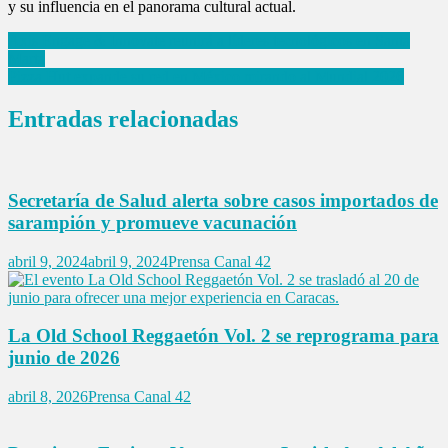
y su influencia en el panorama cultural actual.
Navegación
Axis Engage & Innovate reunirá a líderes tecnológicos en Santa
Marta
de
Pizza Hut expande su red en México mirando al Mundial 2026
entradas
Entradas relacionadas
Secretaría de Salud alerta sobre casos importados de
sarampión y promueve vacunación
abril 9, 2024
abril 9, 2024
Prensa Canal 42
La Old School Reggaetón Vol. 2 se reprograma para
junio de 2026
abril 8, 2026
Prensa Canal 42