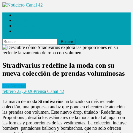
Saltar
al
Noticiero Canal 42
Las Noticias
contenido
Locales
Internacionales
Espectáculos
Buscar:
Stradivarius redefine la moda con su
nueva colección de prendas voluminosas
Las Noticias
febrero 22, 2026
Prensa Canal 42
La marca de moda
Stradivarius
ha lanzado su más reciente
colección, una propuesta audaz que pone en el centro de atención
las prendas con volumen. Este nuevo drop, titulado ‘Redefining
Proportions’, desafía los estándares de la moda actual al jugar con
las formas y proporciones de las vestimentas. La colección incluye
bombers, pantalones balloon y bombachos, que no solo ofrecen