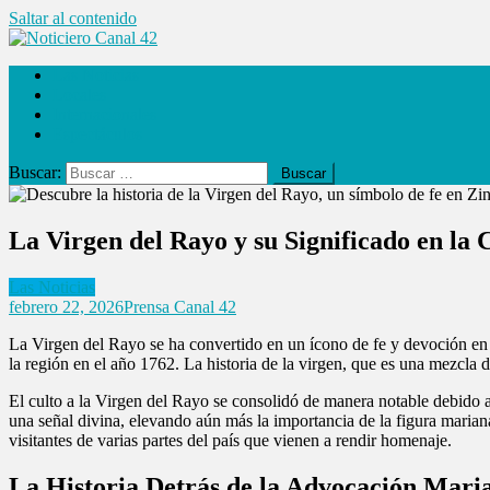
Saltar al contenido
Noticiero Canal 42
Las Noticias
Locales
Internacionales
Espectáculos
Buscar:
La Virgen del Rayo y su Significado en la
Las Noticias
febrero 22, 2026
Prensa Canal 42
La Virgen del Rayo se ha convertido en un ícono de fe y devoción en
la región en el año 1762. La historia de la virgen, que es una mezcla 
El culto a la Virgen del Rayo se consolidó de manera notable debido a
una señal divina, elevando aún más la importancia de la figura mariana
visitantes de varias partes del país que vienen a rendir homenaje.
La Historia Detrás de la Advocación Maria