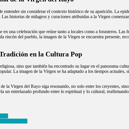
 entender sin considerar el contexto histórico de su aparición. La ep
a. Las historias de milagros y curaciones atribuidas a la Virgen comenz
 en una celebración que reúne tanto a locales como a forasteros. Las fe
da rincón del pueblo, la imagen de la Virgen se encuentra presente, reco
 Tradición en la Cultura Pop
ligiosa, sino que también ha encontrado su lugar en el panorama cultura
popular. La imagen de la Virgen se ha adaptado a los tiempos actuales, 
ra de la Virgen del Rayo siga resonando, no solo entre los creyentes, si
a un entrelazado profundo entre lo espiritual y lo cultural, reafirmando
 Real
uses eléctricos