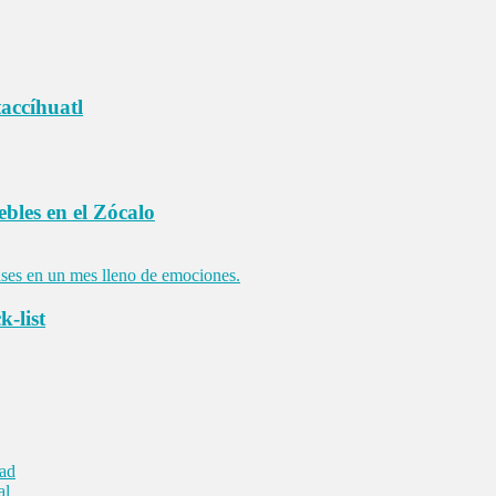
taccíhuatl
bles en el Zócalo
k-list
dad
al