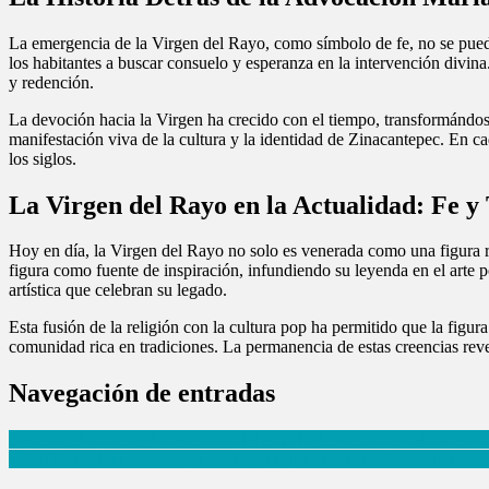
La emergencia de la Virgen del Rayo, como símbolo de fe, no se puede
los habitantes a buscar consuelo y esperanza en la intervención divin
y redención.
La devoción hacia la Virgen ha crecido con el tiempo, transformándose
manifestación viva de la cultura y la identidad de Zinacantepec. En ca
los siglos.
La Virgen del Rayo en la Actualidad: Fe y
Hoy en día, la Virgen del Rayo no solo es venerada como una figura re
figura como fuente de inspiración, infundiendo su leyenda en el arte 
artística que celebran su legado.
Esta fusión de la religión con la cultura pop ha permitido que la figu
comunidad rica en tradiciones. La permanencia de estas creencias revel
Navegación de entradas
Descubre los 5 Pueblos Mágicos del Estado de México en el Camino
CDMX brindará bonos para modernizar transporte público con microb