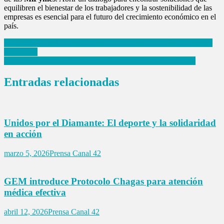
equilibren el bienestar de los trabajadores y la sostenibilidad de las
empresas es esencial para el futuro del crecimiento económico en el
país.
Navegación
Ricardo Monreal inicia selección de nuevas consejerías electorales
en México
de
Metepec y sus leyendas: un pueblo mágico lleno de tradición
entradas
Entradas relacionadas
Unidos por el Diamante: El deporte y la solidaridad
en acción
marzo 5, 2026
Prensa Canal 42
GEM introduce Protocolo Chagas para atención
médica efectiva
abril 12, 2026
Prensa Canal 42