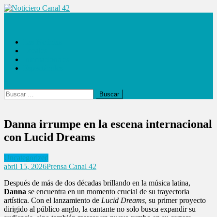
Saltar
al
Noticiero Canal 42
contenido
Las Noticias
Locales
Internacionales
Espectáculos
Buscar:
Danna irrumpe en la escena internacional
con Lucid Dreams
Uncategorized
abril 15, 2026
Prensa Canal 42
Después de más de dos décadas brillando en la música latina,
Danna
se encuentra en un momento crucial de su trayectoria
artística. Con el lanzamiento de
Lucid Dreams
, su primer proyecto
dirigido al público anglo, la cantante no solo busca expandir su