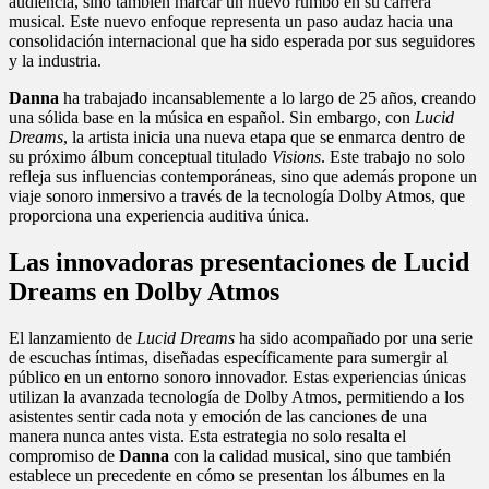
audiencia, sino también marcar un nuevo rumbo en su carrera
musical. Este nuevo enfoque representa un paso audaz hacia una
consolidación internacional que ha sido esperada por sus seguidores
y la industria.
Danna
ha trabajado incansablemente a lo largo de 25 años, creando
una sólida base en la música en español. Sin embargo, con
Lucid
Dreams
, la artista inicia una nueva etapa que se enmarca dentro de
su próximo álbum conceptual titulado
Visions
. Este trabajo no solo
refleja sus influencias contemporáneas, sino que además propone un
viaje sonoro inmersivo a través de la tecnología Dolby Atmos, que
proporciona una experiencia auditiva única.
Las innovadoras presentaciones de Lucid
Dreams en Dolby Atmos
El lanzamiento de
Lucid Dreams
ha sido acompañado por una serie
de escuchas íntimas, diseñadas específicamente para sumergir al
público en un entorno sonoro innovador. Estas experiencias únicas
utilizan la avanzada tecnología de Dolby Atmos, permitiendo a los
asistentes sentir cada nota y emoción de las canciones de una
manera nunca antes vista. Esta estrategia no solo resalta el
compromiso de
Danna
con la calidad musical, sino que también
establece un precedente en cómo se presentan los álbumes en la