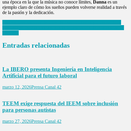
una época en la que la música no conoce límites,
Danna
es un
ejemplo claro de cómo los sueños pueden volverse realidad a través
de la pasión y la dedicación.
Navegación
Festival Internacional de Cine de Taxco: Cultura y Cine en 2026
ISSEMYM facilita trámites con la digitalización de constancias de
de
derechos
entradas
Entradas relacionadas
La IBERO presenta Ingeniería en Inteligencia
Artificial para el futuro laboral
marzo 12, 2026
Prensa Canal 42
TEEM exige respuesta del IEEM sobre inclusión
para personas autistas
marzo 27, 2026
Prensa Canal 42