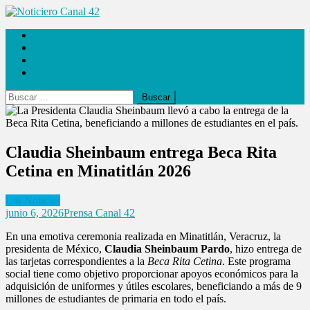
Saltar
al
Noticiero Canal 42
Las Noticias
contenido
Locales
Internacionales
Espectáculos
Buscar:
Claudia Sheinbaum entrega Beca Rita
Cetina en Minatitlán 2026
Las Noticias
junio 6, 2026
Prensa Canal 42
En una emotiva ceremonia realizada en Minatitlán, Veracruz, la
presidenta de México,
Claudia Sheinbaum Pardo
, hizo entrega de
las tarjetas correspondientes a la
Beca Rita Cetina
. Este programa
social tiene como objetivo proporcionar apoyos económicos para la
adquisición de uniformes y útiles escolares, beneficiando a más de 9
millones de estudiantes de primaria en todo el país.