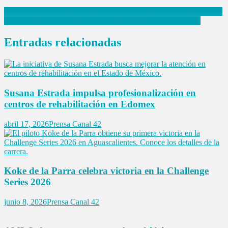
Navegación
Gobierno de México destina 18 mil mdp para carreteras en Veracruz
Koke de la Parra celebra victoria en la Challenge Series 2026
de
entradas
Entradas relacionadas
Susana Estrada impulsa profesionalización en
centros de rehabilitación en Edomex
abril 17, 2026
Prensa Canal 42
Koke de la Parra celebra victoria en la Challenge
Series 2026
junio 8, 2026
Prensa Canal 42