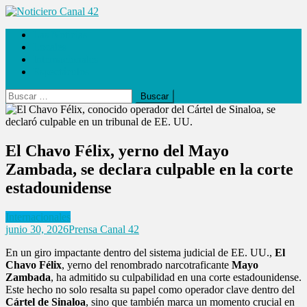
Saltar
al
Noticiero Canal 42
Las Noticias
contenido
Locales
Internacionales
Espectáculos
Buscar:
El Chavo Félix, yerno del Mayo
Zambada, se declara culpable en la corte
estadounidense
Internacionales
junio 30, 2026
Prensa Canal 42
En un giro impactante dentro del sistema judicial de EE. UU.,
El
Chavo Félix
, yerno del renombrado narcotraficante
Mayo
Zambada
, ha admitido su culpabilidad en una corte estadounidense.
Este hecho no solo resalta su papel como operador clave dentro del
Cártel de Sinaloa
, sino que también marca un momento crucial en