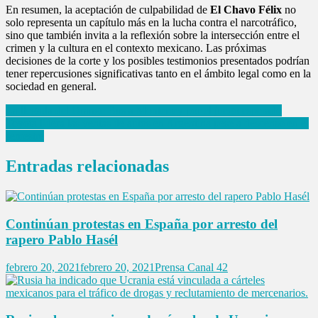
En resumen, la aceptación de culpabilidad de
El Chavo Félix
no
solo representa un capítulo más en la lucha contra el narcotráfico,
sino que también invita a la reflexión sobre la intersección entre el
crimen y la cultura en el contexto mexicano. Las próximas
decisiones de la corte y los posibles testimonios presentados podrían
tener repercusiones significativas tanto en el ámbito legal como en la
sociedad en general.
Navegación
La llegada del Orange Bus a Monterrey por el juego esperado
Toyota lidera las ventas de autos en Argentina pese a descenso en el
de
semestre
entradas
Entradas relacionadas
Continúan protestas en España por arresto del
rapero Pablo Hasél
febrero 20, 2021
febrero 20, 2021
Prensa Canal 42