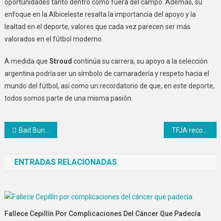
oportunidades tanto dentro como fuera del campo. Además, su
enfoque en la Albiceleste resalta la importancia del apoyo y la
lealtad en el deporte, valores que cada vez parecen ser más
valorados en el fútbol moderno.
A medida que
Stroud
continúa su carrera, su apoyo a la selección
argentina podría ser un símbolo de camaradería y respeto hacia el
mundo del fútbol, así como un recordatorio de que, en este deporte,
todos somos parte de una misma pasión.
Navegación
Bad Bunny expresa su apoyo a Venezuela desde Londres con valentía
TFJA reconsidera el caso de la megadeuda entre SAT y Nuevo León
de
ENTRADAS RELACIONADAS
entradas
Fallece Cepillín Por Complicaciones Del Cáncer Que Padecía