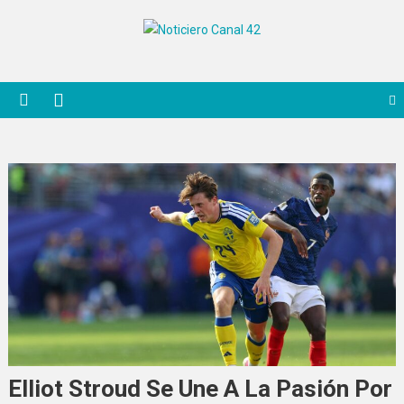
Saltar
al
Noticiero Canal 42
contenido
Elliot Stroud Se Une A La Pasión Por