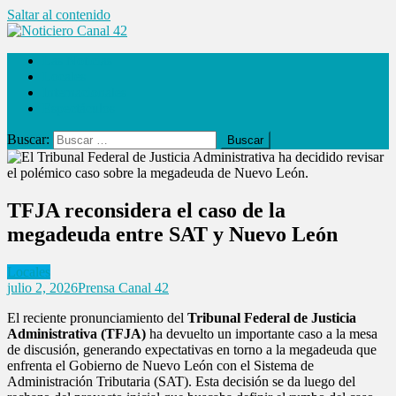
Saltar al contenido
Noticiero Canal 42
Las Noticias
Locales
Internacionales
Espectáculos
Buscar:
TFJA reconsidera el caso de la
megadeuda entre SAT y Nuevo León
Locales
julio 2, 2026
Prensa Canal 42
El reciente pronunciamiento del
Tribunal Federal de Justicia
Administrativa (TFJA)
ha devuelto un importante caso a la mesa
de discusión, generando expectativas en torno a la megadeuda que
enfrenta el Gobierno de Nuevo León con el Sistema de
Administración Tributaria (SAT). Esta decisión se da luego del