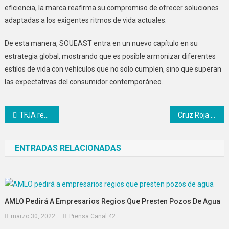
eficiencia, la marca reafirma su compromiso de ofrecer soluciones
adaptadas a los exigentes ritmos de vida actuales.
De esta manera, SOUEAST entra en un nuevo capítulo en su
estrategia global, mostrando que es posible armonizar diferentes
estilos de vida con vehículos que no solo cumplen, sino que superan
las expectativas del consumidor contemporáneo.
Navegación
TFJA reconsidera el caso de la megadeuda entre SAT y Nuevo León
Cruz Roja Mexicana realiza labores de rescate en Venezuela
de
ENTRADAS RELACIONADAS
entradas
AMLO Pedirá A Empresarios Regios Que Presten Pozos De Agua
marzo 30, 2022
Prensa Canal 42