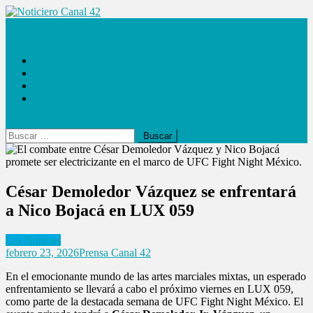
Saltar
al
Noticiero Canal 42
contenido
Las Noticias
Locales
Internacionales
Espectáculos
Buscar:
César Demoledor Vázquez se enfrentará
a Nico Bojacá en LUX 059
Las Noticias
febrero 23, 2026
Prensa Canal 42
En el emocionante mundo de las artes marciales mixtas, un esperado
enfrentamiento se llevará a cabo el próximo viernes en LUX 059,
como parte de la destacada semana de UFC Fight Night México. El