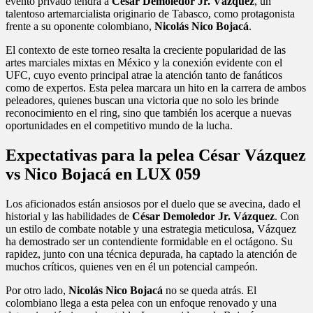
evento privado tendrá a
César Demoledor Jr. Vázquez
, un
talentoso artemarcialista originario de Tabasco, como protagonista
frente a su oponente colombiano,
Nicolás Nico Bojacá
.
El contexto de este torneo resalta la creciente popularidad de las
artes marciales mixtas en México y la conexión evidente con el
UFC, cuyo evento principal atrae la atención tanto de fanáticos
como de expertos. Esta pelea marcara un hito en la carrera de ambos
peleadores, quienes buscan una victoria que no solo les brinde
reconocimiento en el ring, sino que también los acerque a nuevas
oportunidades en el competitivo mundo de la lucha.
Expectativas para la pelea César Vázquez
vs Nico Bojacá en LUX 059
Los aficionados están ansiosos por el duelo que se avecina, dado el
historial y las habilidades de
César Demoledor Jr. Vázquez
. Con
un estilo de combate notable y una estrategia meticulosa, Vázquez
ha demostrado ser un contendiente formidable en el octágono. Su
rapidez, junto con una técnica depurada, ha captado la atención de
muchos críticos, quienes ven en él un potencial campeón.
Por otro lado,
Nicolás Nico Bojacá
no se queda atrás. El
colombiano llega a esta pelea con un enfoque renovado y una