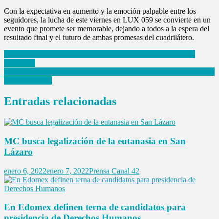
Con la expectativa en aumento y la emoción palpable entre los
seguidores, la lucha de este viernes en LUX 059 se convierte en un
evento que promete ser memorable, dejando a todos a la espera del
resultado final y el futuro de ambas promesas del cuadrilátero.
Navegación
Estudiantes de Iztapalapa protestan por cambios en secundaria
técnica 70
de
FAO lanza Conferencia Regional para impulsar agroalimentación en
entradas
América Latina
Entradas relacionadas
MC busca legalización de la eutanasia en San
Lázaro
enero 6, 2022
enero 7, 2022
Prensa Canal 42
En Edomex definen terna de candidatos para
presidencia de Derechos Humanos