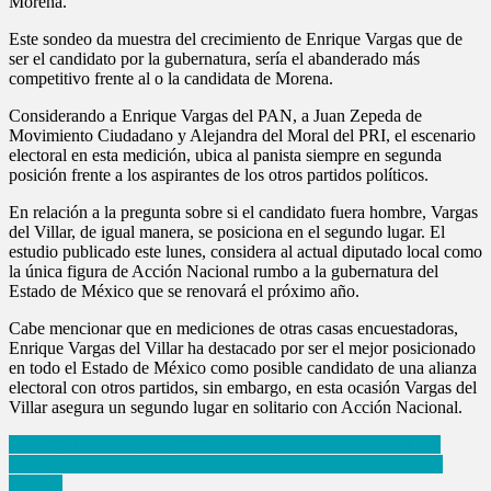
Morena.
Este sondeo da muestra del crecimiento de Enrique Vargas que de
ser el candidato por la gubernatura, sería el abanderado más
competitivo frente al o la candidata de Morena.
Considerando a Enrique Vargas del PAN, a Juan Zepeda de
Movimiento Ciudadano y Alejandra del Moral del PRI, el escenario
electoral en esta medición, ubica al panista siempre en segunda
posición frente a los aspirantes de los otros partidos políticos.
En relación a la pregunta sobre si el candidato fuera hombre, Vargas
del Villar, de igual manera, se posiciona en el segundo lugar. El
estudio publicado este lunes, considera al actual diputado local como
la única figura de Acción Nacional rumbo a la gubernatura del
Estado de México que se renovará el próximo año.
Cabe mencionar que en mediciones de otras casas encuestadoras,
Enrique Vargas del Villar ha destacado por ser el mejor posicionado
en todo el Estado de México como posible candidato de una alianza
electoral con otros partidos, sin embargo, en esta ocasión Vargas del
Villar asegura un segundo lugar en solitario con Acción Nacional.
Navegación
INE regula aforos para prevenir contagios en San Juan del Río
López Obrador dará Grito de Independencia en el Zócalo de la
de
CDMX