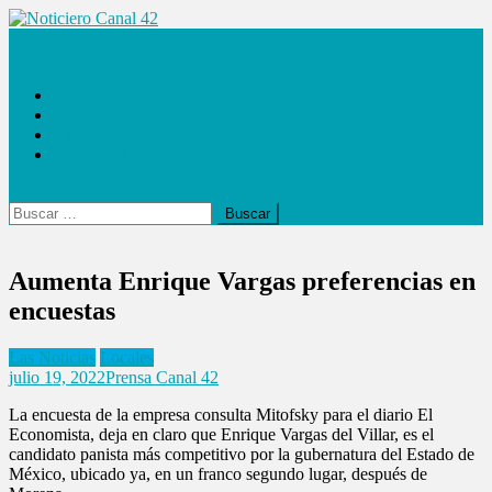
Saltar
al
Noticiero Canal 42
contenido
Las Noticias
Locales
Internacionales
Espectáculos
Buscar:
Aumenta Enrique Vargas preferencias en
encuestas
Las Noticias
Locales
julio 19, 2022
Prensa Canal 42
La encuesta de la empresa consulta Mitofsky para el diario El
Economista, deja en claro que Enrique Vargas del Villar, es el
candidato panista más competitivo por la gubernatura del Estado de
México, ubicado ya, en un franco segundo lugar, después de