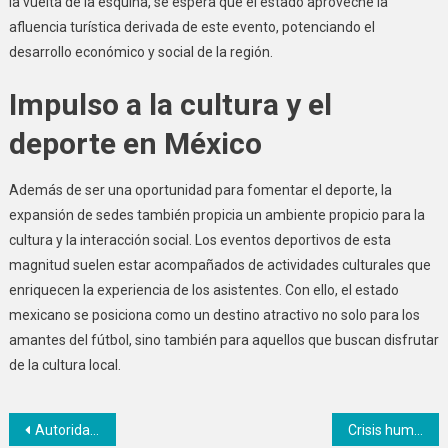
la vuelta de la esquina, se espera que el estado aproveche la
afluencia turística derivada de este evento, potenciando el
desarrollo económico y social de la región.
Impulso a la cultura y el
deporte en México
Además de ser una oportunidad para fomentar el deporte, la
expansión de sedes también propicia un ambiente propicio para la
cultura y la interacción social. Los eventos deportivos de esta
magnitud suelen estar acompañados de actividades culturales que
enriquecen la experiencia de los asistentes. Con ello, el estado
mexicano se posiciona como un destino atractivo no solo para los
amantes del fútbol, sino también para aquellos que buscan disfrutar
de la cultura local.
Navegación
Autoridades dominicanas detienen a dos hombres por tráfico de cocaína en aeropuerto
Crisis humanitaria en Venezuela: terremotos dejan cerca de 2 mil muertos