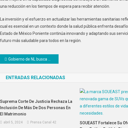
una reducción en los tiempos de espera para recibir atención.
La inversión y el esfuerzo en actualizar las herramientas sanitarias ref
cual es esencial en un contexto donde la salud pública enfrenta desaf
Estado de México Poniente continúa innovando y adaptando sus servicio
futuro más saludable para todos en la región.
Navegación
Gobierno de NL busca mejorar transparencia con reingeniería de controles internos
de
ENTRADAS RELACIONADAS
entradas
Suprema Corte De Justicia Rechaza La
Inclusión De Más De Dos Personas En
El Matrimonio
abril 5, 2024
Prensa Canal 42
SOUEAST Fortalece Su Of