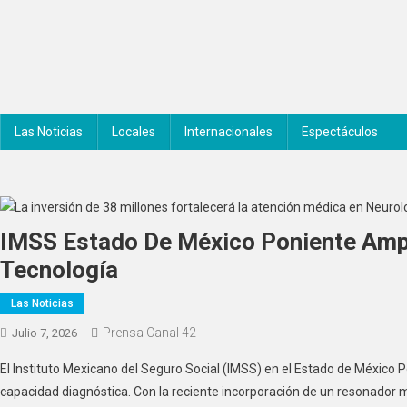
Saltar
al
contenido
Noticiero Canal 42
Las Noticias
Locales
Internacionales
Espectáculos
IMSS Estado De México Poniente Amp
Tecnología
Las Noticias
Prensa Canal 42
Julio 7, 2026
El Instituto Mexicano del Seguro Social (IMSS) en el Estado de México P
capacidad diagnóstica. Con la reciente incorporación de un resonador m