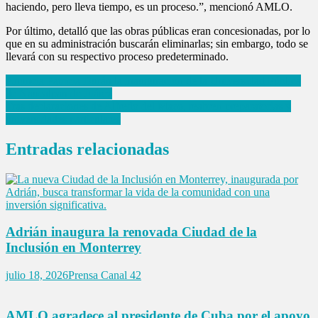
haciendo, pero lleva tiempo, es un proceso.”, mencionó AMLO.
Por último, detalló que las obras públicas eran concesionadas, por lo
que en su administración buscarán eliminarlas; sin embargo, todo se
llevará con su respectivo proceso predeterminado.
Navegación
Anuncia Patricia Durán la inauguración de la Universidad Pública
de Naucalpan de Juárez
de
Tras declaraciones de Alfredo del Mazo, reabren preparatorias y
entradas
universidades particulares
Entradas relacionadas
Adrián inaugura la renovada Ciudad de la
Inclusión en Monterrey
julio 18, 2026
Prensa Canal 42
AMLO agradece al presidente de Cuba por el apoyo