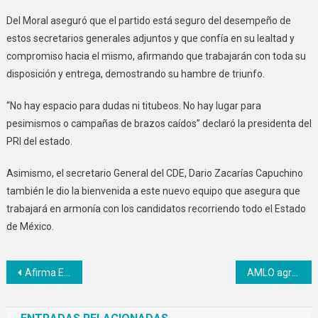
Del Moral aseguró que el partido está seguro del desempeño de
estos secretarios generales adjuntos y que confía en su lealtad y
compromiso hacia el mismo, afirmando que trabajarán con toda su
disposición y entrega, demostrando su hambre de triunfo.
“No hay espacio para dudas ni titubeos. No hay lugar para
pesimismos o campañas de brazos caídos” declaró la presidenta del
PRI del estado.
Asimismo, el secretario General del CDE, Dario Zacarías Capuchino
también le dio la bienvenida a este nuevo equipo que asegura que
trabajará en armonía con los candidatos recorriendo todo el Estado
de México.
Navegación
Afirma Enrique Vargas que alianza Va por Edomex recuperará la vida democrática del Estado
AMLO agradece al presidente de Cuba por el apoyo brindado para combatir el covid-19
de