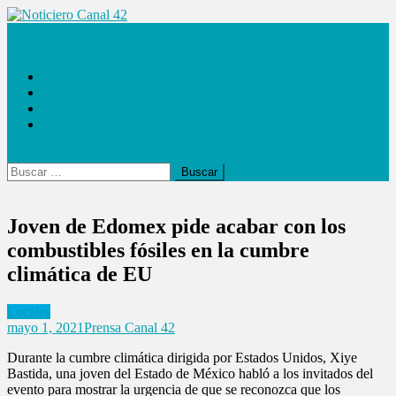
Saltar
al
Noticiero Canal 42
contenido
Las Noticias
Locales
Internacionales
Espectáculos
Buscar:
Joven de Edomex pide acabar con los
combustibles fósiles en la cumbre
climática de EU
Locales
mayo 1, 2021
Prensa Canal 42
Durante la cumbre climática dirigida por Estados Unidos, Xiye
Bastida, una joven del Estado de México habló a los invitados del
evento para mostrar la urgencia de que se reconozca que los