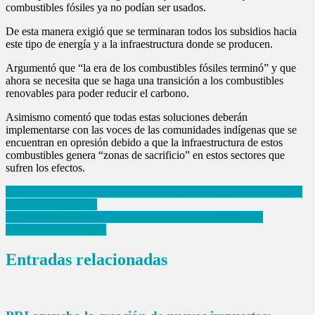
combustibles fósiles ya no podían ser usados.
De esta manera exigió que se terminaran todos los subsidios hacia
este tipo de energía y a la infraestructura donde se producen.
Argumentó que “la era de los combustibles fósiles terminó” y que
ahora se necesita que se haga una transición a los combustibles
renovables para poder reducir el carbono.
Asimismo comentó que todas estas soluciones deberán
implementarse con las voces de las comunidades indígenas que se
encuentran en opresión debido a que la infraestructura de estos
combustibles genera “zonas de sacrificio” en estos sectores que
sufren los efectos.
Navegación
AMLO agradece al presidente de Cuba por el apoyo brindado para
combatir el covid-19
de
Empresa en NY crea tatuajes efímeros biodegradables que
entradas
desaparecen en un año
Entradas relacionadas