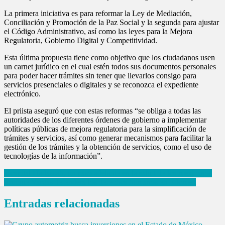
La primera iniciativa es para reformar la Ley de Mediación,
Conciliación y Promoción de la Paz Social y la segunda para ajustar
el Código Administrativo, así como las leyes para la Mejora
Regulatoria, Gobierno Digital y Competitividad.
Esta última propuesta tiene como objetivo que los ciudadanos usen
un carnet jurídico en el cual estén todos sus documentos personales
para poder hacer trámites sin tener que llevarlos consigo para
servicios presenciales o digitales y se reconozca el expediente
electrónico.
El priista aseguró que con estas reformas “se obliga a todas las
autoridades de los diferentes órdenes de gobierno a implementar
políticas públicas de mejora regulatoria para la simplificación de
trámites y servicios, así como generar mecanismos para facilitar la
gestión de los trámites y la obtención de servicios, como el uso de
tecnologías de la información”.
Navegación
Hospital Hadassah, un paso adelante en la salud de los mexicanos
Enrique Vargas defenderá los derechos humanos en Edomex
de
entradas
Entradas relacionadas