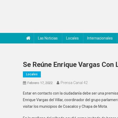
Saltar
al
contenido
Noticiero Canal 42
Las Noticias
Locales
Internacionales
Se Reúne Enrique Vargas Con L
Locales
Prensa Canal 42
Febrero 17, 2022
Estar en contacto con la ciudadanía debe ser una premisa
Enrique Vargas del Villar, coordinador del grupo parlament
visitar los municipios de Coacalco y Chapa de Mota.