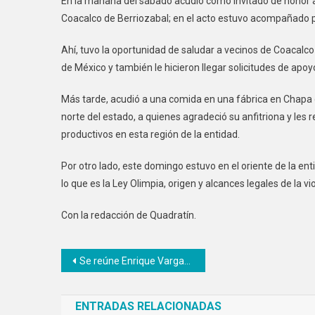
En la mañana del sábado acudió como invitado de honor a
Coacalco de Berriozabal; en el acto estuvo acompañado p
Ahí, tuvo la oportunidad de saludar a vecinos de Coacalco
de México y también le hicieron llegar solicitudes de ap
Más tarde, acudió a una comida en una fábrica en Chapa de
norte del estado, a quienes agradeció su anfitriona y les
productivos en esta región de la entidad.
Por otro lado, este domingo estuvo en el oriente de la e
lo que es la Ley Olimpia, origen y alcances legales de la vio
Con la redacción de Quadratín.
Navegación
Se reúne Enrique Vargas con líderes políticos y sociales
de
ENTRADAS RELACIONADAS