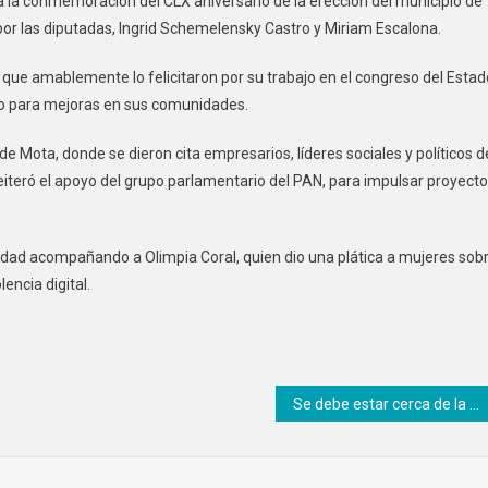
 la conmemoración del CLX aniversario de la erección del municipio de
or las diputadas, Ingrid Schemelensky Castro y Miriam Escalona.
 que amablemente lo felicitaron por su trabajo en el congreso del Estad
oyo para mejoras en sus comunidades.
 Mota, donde se dieron cita empresarios, líderes sociales y políticos d
 reiteró el apoyo del grupo parlamentario del PAN, para impulsar proyect
ntidad acompañando a Olimpia Coral, quien dio una plática a mujeres sob
lencia digital.
Se debe estar cerca de la gente y legislar para un futuro mejor: Enrique Vargas