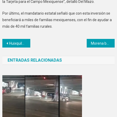
la Tarjeta para el Campo Mexiquense”, detalló Del Mazo.
Por último, el mandatario estatal señaló que con esta inversión se
beneficiará a miles de familias mexiquenses, con el fin de ayudar a
más de 40 mil familias rurales.
Navegación
Huixquilucan, el municipio más avanzado en certificación de policías
Morena buscará implementar reformas para fortalecer la autonomía municipal en Edomex
de
ENTRADAS RELACIONADAS
entradas