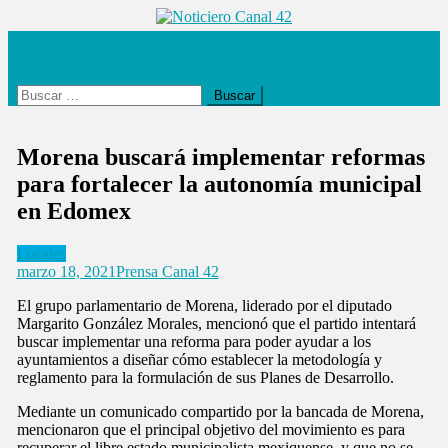
Saltar
al
Noticiero Canal 42
contenido
Buscar:
Morena buscará implementar reformas
para fortalecer la autonomía municipal
en Edomex
Locales
marzo 18, 2021
Prensa Canal 42
El grupo parlamentario de Morena, liderado por el diputado
Margarito González Morales, mencionó que el partido intentará
buscar implementar una reforma para poder ayudar a los
ayuntamientos a diseñar cómo establecer la metodología y
reglamento para la formulación de sus Planes de Desarrollo.
Mediante un comunicado compartido por la bancada de Morena,
mencionaron que el principal objetivo del movimiento es para
recuperar el libre estado municipalista mexiquense, y que no se