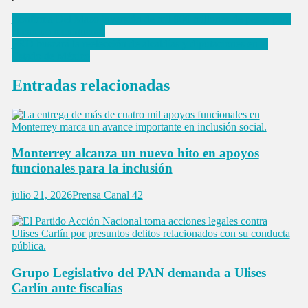
Navegación
Confirma Del Mazo inversión de mil 900 millones de pesos para
el campo mexiquense
de
PRD buscará la reelección de alcaldías y diputaciones en el
entradas
Estado de México
Entradas relacionadas
Monterrey alcanza un nuevo hito en apoyos
funcionales para la inclusión
julio 21, 2026
Prensa Canal 42
Grupo Legislativo del PAN demanda a Ulises
Carlín ante fiscalías