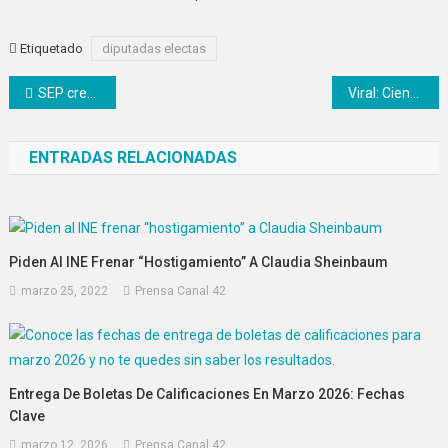
Etiquetado
diputadas electas
Navegación
SEP crea el programa ‘Tú decides’ para la educación superior
Viral: Cientos de personas bailan en un rodeo pese al COVID-19 en Edomex
de
ENTRADAS RELACIONADAS
entradas
Piden Al INE Frenar “hostigamiento” A Claudia Sheinbaum
marzo 25, 2022
Prensa Canal 42
Entrega De Boletas De Calificaciones En Marzo 2026: Fechas
Clave
marzo 12, 2026
Prensa Canal 42